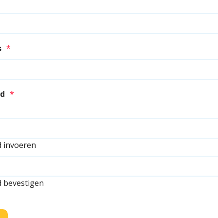
s
*
d
*
 invoeren
 bevestigen